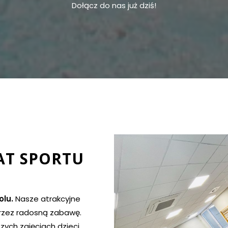
Dołącz do nas już dziś!
AT SPORTU
olu.
Nasze atrakcyjne
przez radosną zabawę.
zych zajęciach dzieci