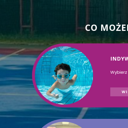
CO MOŻE
INDYW
Wybierz 
WI