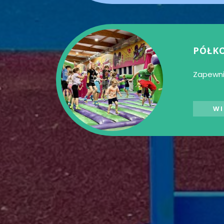
PÓŁK
Zapewni
WI