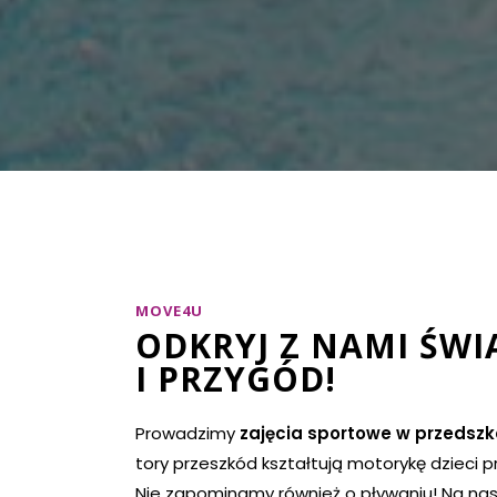
MOVE4U
ODKRYJ Z NAMI ŚWI
I PRZYGÓD!
Prowadzimy
zajęcia sportowe w przedszk
tory przeszkód kształtują motorykę dzieci 
Nie zapominamy również o pływaniu! Na nas