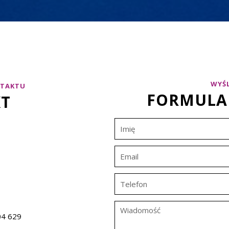
WYŚ
NTAKTU
FORMULA
T
4 629