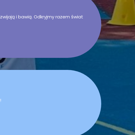
wijają i bawią. Odkryjmy razem świat
!