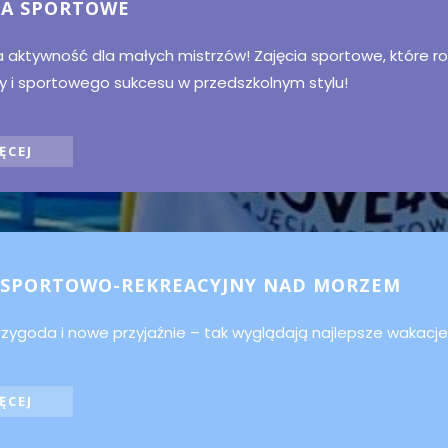
IA SPORTOWE
aktywność dla małych mistrzów! Zajęcia sportowe, które roz
y i sportowego sukcesu w przedszkolnym stylu!
ĘCEJ
 SPORTOWO-REKREACYJNY NAD MORZEM
rzygoda
i
nowe
przyjaźnie –
tak
wyglądają
najlepsze
wakacje
ĘCEJ