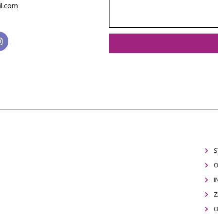
l.com
S
O
I
Z
O