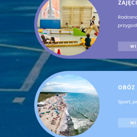
ZAJĘC
Radosna 
przygod
WI
OBÓZ
Sport,
p
WI